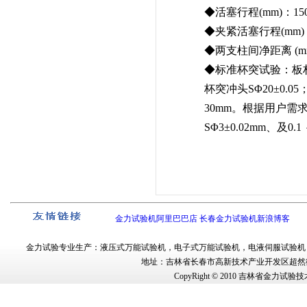
◆活塞行程(mm)：15
◆夹紧活塞行程(mm)
◆两支柱间净距离 (mm
◆标准杯突试验：板材厚
杯突冲头SΦ20±0.
30mm。根据用户需求可
SΦ3±0.02mm、及0
金力试验机阿里巴巴店
长春金力试验机新浪博客
金力试验
专业生产：
液压式万能试验机
，
电子式万能试验机
，
电液伺服试验机
地址：吉林省长春市
高新技术产业开发区超然街
CopyRight © 2010
吉林省金力试验技