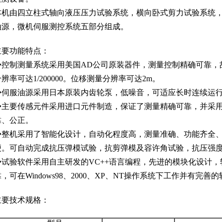
本机由四立柱式轴向液压压力试验系统，横向卧式剪力试验系统，
油源，微机伺服测控系统五部分组成。
主要功能特点：
◆控制测量系统采用美国AD公司原装器件，测量控制精确可靠，
辨率可达1/200000。位移测量分辨率可达2m。
◆伺服油源采用日本原装内齿轮泵，低噪音，可适应长时连续运
◆主要传感元件采用进口元件制造，保证了测量精确可靠，并采
靠、公正。
◆整机采用了智能化设计，自动化程度高，测量准确、功能齐全
便。可自动完成抗压弹模试验，抗剪弹模及容许角试验，抗压强度
◆试验软件采用自主研发的VC++语言编程，先进的模块化设计
，可在Windows98、2000、XP、NT操作系统下工作并有完
主要技术规格：