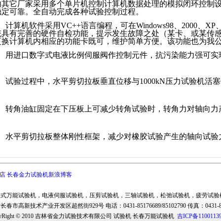
内其它厂家采用多个单片机控制计算机数
据
处理的模拟闭环控制
稳定可靠。全自动完成各种试验控制过程。
、计算机软件采用
VC++
语言编程，可在
Windows98
、
2000
、
XP
统具有完善的硬件自检功能，提示发生故障之处（某卡、或某传
更换计算机内相应的功能卡既可，维护简单方便。该功能也为我
、用进口数字式电液比例伺服阀作控制元件，抗污染能力强可实
5、试验过程中，水平剪切拉板垂直位移与1000kN压力试验机活
6、转角油缸固定在下压板上可减少转角试验时，转角力对轴向力
7、水平剪切拉板整体刚性框架，减少对橡胶试验产生的轴向试验
店
长春金力试验机新浪博客
子式万能试验机
，
电液伺服试验机
，
压剪试验机
，
三轴试验机
，
松弛试验机
，
疲劳试验
省长春市
高新技术产业开发区超然街929号
电话：0431-85176689/85102790 传真：043
Right © 2010
吉林省金力试验技术有限公司
试验机 长春万能试验机
吉ICP备1100113