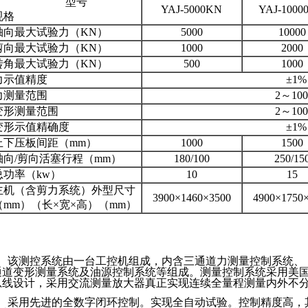
型号
YAJ-5000KN
YAJ-1000
规格
轴向最大试验力（KN）
5000
10000
剪向最大试验力（KN）
1000
2000
转角最大试验力（KN）
500
1000
力示值精度
±1%
力测量范围
2～10
变形测量范围
2～10
变形示值精确度
±1%
上下压板间距（mm）
1000
1500
轴向/剪向活塞行程（mm）
180/100
250/15
总功率（kw）
10
15
主机（含剪力系统）外型尺寸
3900×1460×3500
4900×1750
（mm）（长×宽×高）（mm）
、该测控系统由一台工控机组成，内含
三
通道力测量控制系统、
通道变形测量系统及油源控制系统等组成。测量控制系统采用美
总线设计，
采用交流测量放大器真正实现连续全量程测量内外不
、采用先进的全数字闭环控制。实现全自动试验。控制精度高，