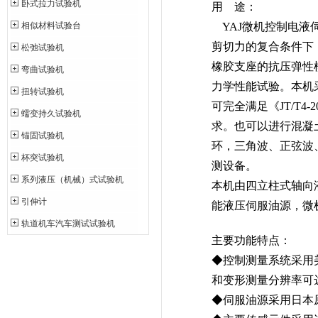
卧式拉力试验机
用 途：
相似材料试验台
YAJ微机控制电液
剪切力的复合条件下
松弛试验机
橡胶支座的抗压弹性
弯曲试验机
力学性能试验。本机
扭转试验机
可完全满足《JT/T
蠕变持久试验机
求。也可以进行混凝
锚固试验机
环，三角波、正弦波
杯突试验机
测设备。
系列液压（机械）式试验机
本机由四立柱式轴向
引伸计
能液压伺服油源，微
轨道机车汽车测试试验机
主要功能特点：
◆控制测量系统采用
和变形测量分辨率可达1
◆伺服油源采用日本