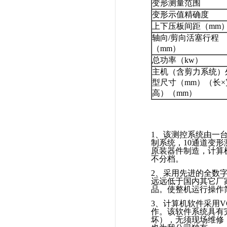
变形测量范围
变形示值精确度
上下压板间距（mm
轴向/剪向活塞行程
（mm）
总功率（kw）
主机（含剪力系统）
型尺寸（mm）（长×
高）（mm）
1
、该测控系统由一
制系统，
10
通道变形
原装器件制造，计算
不分档。
2
、采用先进的全数
远远低于国内其它厂
品。使整机运行操作
3
、计算机软件采用
V
作。该软件系统具有
坏），无须现场维修