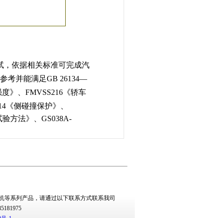
试，依据相关标准可完成汽
参考并能满足
GB 26134—
强度》、
FMVSS216
《轿车
14
《侧碰撞保护》、
试验方法》、
GS038A-
机
等系列产品，请通过以下联系方式联系我司
1-85181975