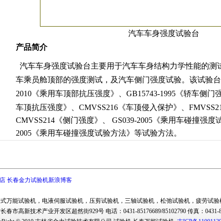
汽车车身强度试验台
产品简介
汽车车身强度
试验台主要用于汽车车身结构力学性能的测
车乘员舱顶部的强度测试，及汽车侧门强度试验。该试验台
2010
《乘用车顶部抗压强度》、
GB15743-1995
《轿车侧门
车顶抗压强度》
、
CMVSS216
《车顶侵入保护》、
FMVSS2
CMVSS214
《侧门强度》、
GS039-2005
《乘用车碰撞强度
2005
《乘用车碰撞强度试验方法》
等试验方法。
店
长春金力试验机新浪博客
子式万能试验机
，
电液伺服试验机
，
压剪试验机
，
三轴试验机
，
松弛试验机
，
疲劳试验
省长春市
高新技术产业开发区超然街929号
电话：0431-85176689/85102790 传真：043