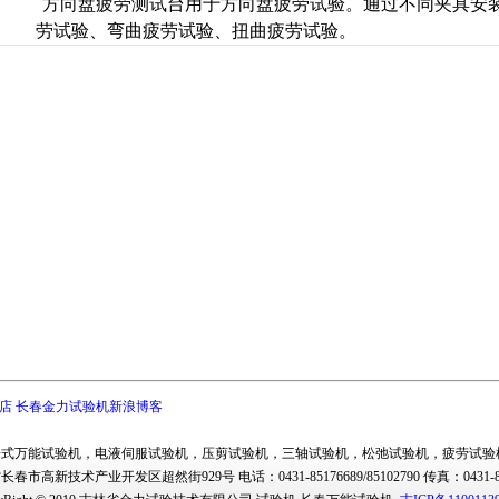
方向盘疲劳测试台用于方向盘疲劳试验。通过不同夹具安
劳试验、弯曲疲劳试验、扭曲疲劳试验。
店
长春金力试验机新浪博客
子式万能试验机
，
电液伺服试验机
，
压剪试验机
，
三轴试验机
，
松弛试验机
，
疲劳试验
省长春市
高新技术产业开发区超然街929号
电话：0431-85176689/85102790 传真：043